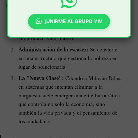
razones clave:
Falta de riesgo:
Mientras el burgués arriesga
¡UNIRME AL GRUPO YA!
su capital, el burócrata vive del esfuerzo social
sin producir valor nuevo.
Administración de la escasez:
Se convierte
en una estructura que gestiona la pobreza en
lugar de solucionarla.
La "Nueva Clase":
Citando a Milovan Đilas,
en sistemas que intentan eliminar a la
burguesía suele emerger una élite burocrática
que controla no solo la economía, sino
también la vida privada y el pensamiento de
los ciudadanos.