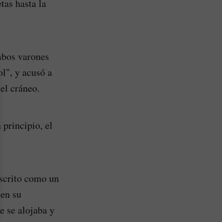
tas hasta la
ambos varones
l", y acusó a
el cráneo.
 principio, el
escrito como un
 en su
e se alojaba y