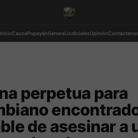
Inicio
Cauca
Popayán
General
Judiciales
Opinión
Contacteno
na perpetua para
mbiano encontrad
ble de asesinar a 