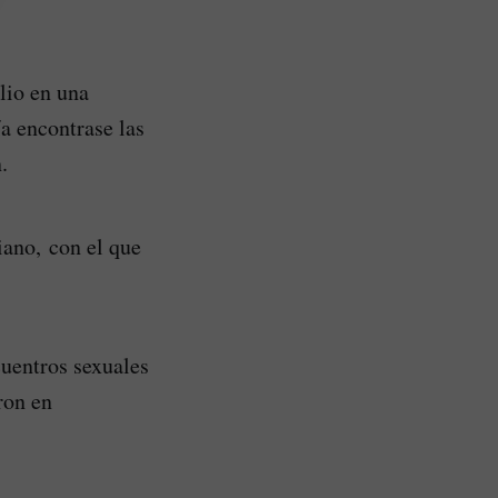
lio en una
ía encontrase las
.
iano, con el que
uentros sexuales
ron en