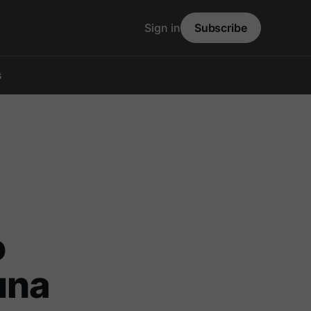
Sign in
Subscribe
s
o
una