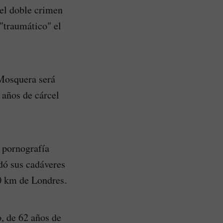
del doble crimen
 "traumático" el
 Mosquera será
 años de cárcel
 pornografía
adó sus cadáveres
90 km de Londres.
o, de 62 años de