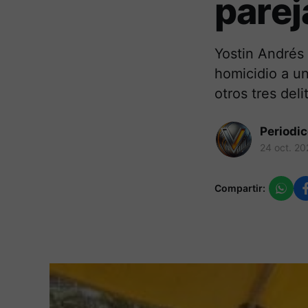
parej
Yostin Andrés
homicidio a u
otros tres deli
Periodi
24 oct. 20
Compartir: