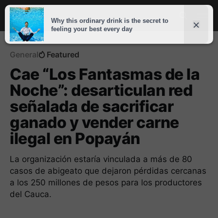
General
Featured
Cae “Los Fantasmas de la
Noche”: desarticulan red
señalada de sacrificar
ganado y vender carne
ilegal en Popayán
La organización estaría vinculada a más de 80
casos de abigeato que dejaron pérdidas cercanas
a los 250 millones de pesos para los productores
del Cauca.