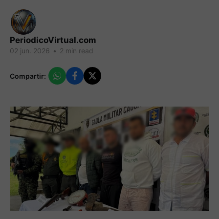
PeriodicoVirtual.com
02 jun. 2026
•
2 min read
Compartir: