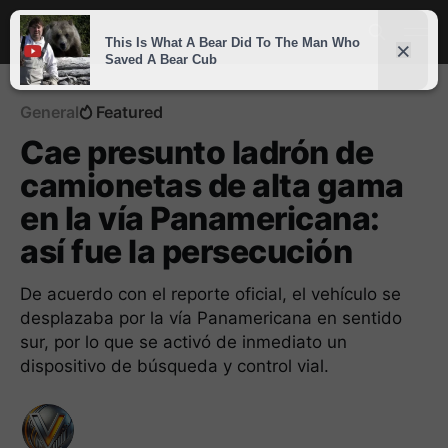
General
Featured
Cae presunto ladrón de
camionetas de alta gama
en la vía Panamericana:
así fue la persecución
De acuerdo con el reporte oficial, el vehículo se
desplazaba por la vía Panamericana en sentido
sur, por lo que se activó de inmediato un
dispositivo de búsqueda y control vial.