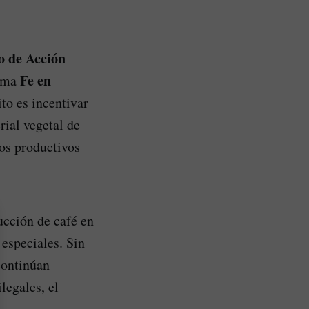
o de Acción
Fe en
rama
ito es incentivar
rial vegetal de
tos productivos
ucción de café en
especiales. Sin
continúan
legales, el