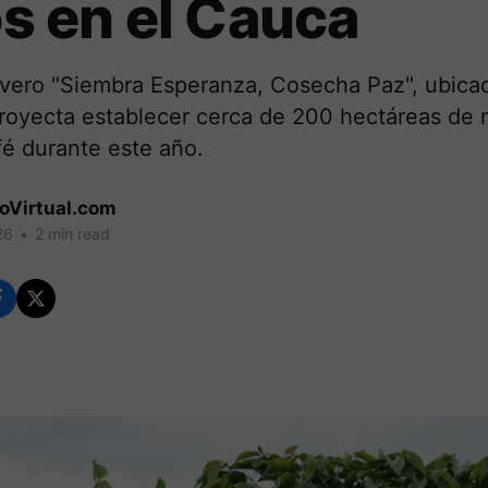
tos en el Cauca
vivero "Siembra Esperanza, Cosecha Paz", ubica
royecta establecer cerca de 200 hectáreas de
fé durante este año.
coVirtual.com
26
•
2 min read