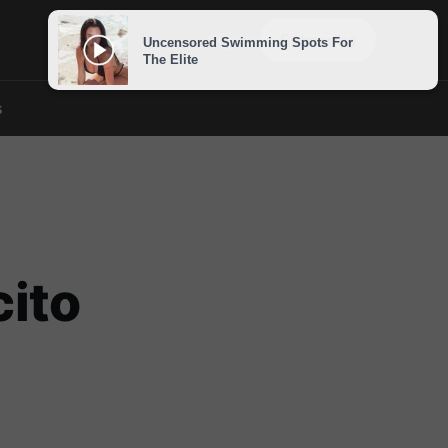
Sign in
Subscribe
s
cito