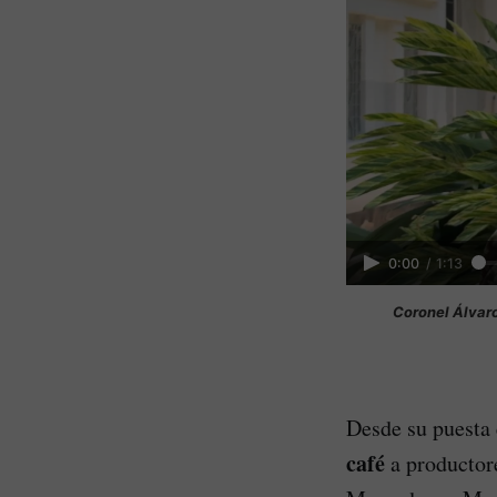
0:00
/
1:13
Coronel Álvaro
Desde su puesta 
café
a productor