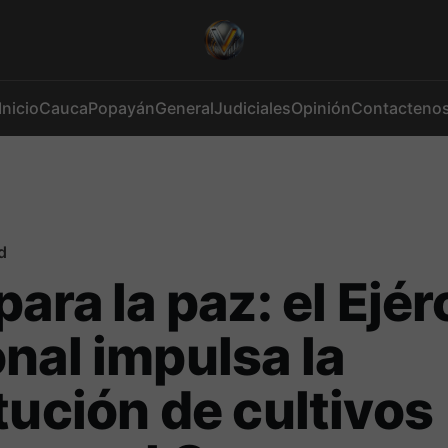
Inicio
Cauca
Popayán
General
Judiciales
Opinión
Contacteno
d
para la paz: el Ejér
nal impulsa la
tución de cultivos