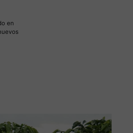
do en
 nuevos