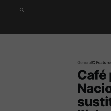
General
Feature
Café 
Nacio
susti