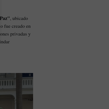
 Paz"
, ubicado
to fue creado en
iones privadas y
rindar