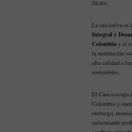
ilícito.
La iniciativa es 
Integral y Desar
Colombia
y el r
la sustitución vo
alta calidad a f
sostenibles.
El Cauca ocupa e
Colombia y cuent
embargo, munici
enfrentando prob
conflicto armado