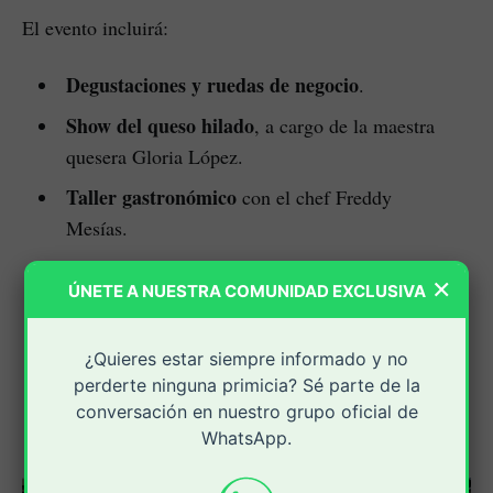
El evento incluirá:
Degustaciones y ruedas de negocio
.
Show del queso hilado
, a cargo de la maestra
quesera Gloria López.
Taller gastronómico
con el chef Freddy
Mesías.
Charlas y formación técnica
para
×
ÚNETE A NUESTRA COMUNIDAD EXCLUSIVA
productores en temas de calidad, innovación y
sostenibilidad.
¿Quieres estar siempre informado y no
Espacios culturales y familiares
, con
perderte ninguna primicia? Sé parte de la
actividades para niños y promoción del
conversación en nuestro grupo oficial de
consumo responsable de productos locales.
WhatsApp.