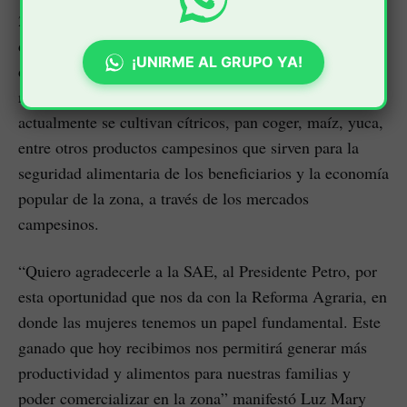
2023 entregó la finca Damasco ubicada en el occidente
del País con el fin de consolidar un proyecto productivo
¡UNIRME AL GRUPO YA!
de familias campesinas, como símbolo de
reconciliación y paz. En este predio de 84 has
actualmente se cultivan cítricos, pan coger, maíz, yuca,
entre otros productos campesinos que sirven para la
seguridad alimentaria de los beneficiarios y la economía
popular de la zona, a través de los mercados
campesinos.
“Quiero agradecerle a la SAE, al Presidente Petro, por
esta oportunidad que nos da con la Reforma Agraria, en
donde las mujeres tenemos un papel fundamental. Este
ganado que hoy recibimos nos permitirá generar más
productividad y alimentos para nuestras familias y
poder comercializar en la zona” manifestó Luz Mary