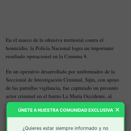
En el marco de la ofensiva territorial contra el
homicidio, la Policía Nacional logra un importante
resultado operacional en la Comuna 9.
En un operativo desarrollado por uniformados de la
Seccional de Investigación Criminal, Sijín, con apoyo
de las patrullas vigilancia, fue capturado un presunto
actor criminal en el barrio La María Occidente, al
oriente de la ciudad de Popayán.
×
ÚNETE A NUESTRA COMUNIDAD EXCLUSIVA
El procedimiento se llevó a cabo en vía pública, sobre
la calle 2 con carrera 38, donde fue interceptado un
¿Quieres estar siempre informado y no