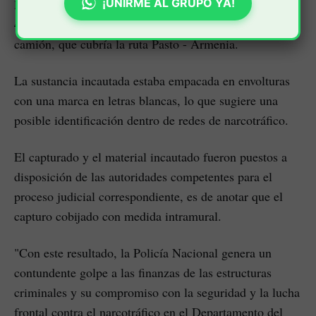
¡UNIRME AL GRUPO YA!
la modalidad de ocultamiento entre una carga de papa
476 kilos de clorhidrato de cocaína, en un vehículo tipo
camión, que cubría la ruta Pasto - Armenia.
La sustancia incautada estaba empacada en envolturas
con una marca en letras blancas, lo que sugiere una
posible identificación dentro de redes de narcotráfico.
El capturado y el material incautado fueron puestos a
disposición de las autoridades competentes para el
proceso judicial correspondiente, es de anotar que el
capturo cobijado con medida intramural.
"Con este resultado, la Policía Nacional genera un
contundente golpe a las finanzas de las estructuras
criminales y su compromiso con la seguridad y la lucha
frontal contra el narcotráfico en el Departamento del