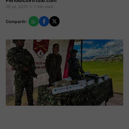
PeriodicoVirtual.com
26 jul. 2025
•
1 min read
Compartir: