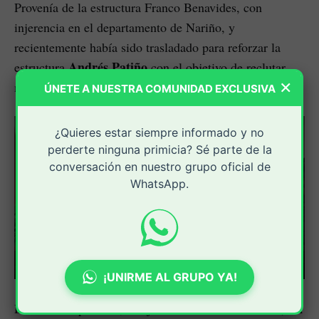
Provenía de la estructura Franco Benavides, con
injerencia en el departamento de Nariño, y
recientemente había sido trasladado para reforzar la
Andrés Patiño
estructura
con el objetivo de reclutar
×
menores y fortalecer acciones delictivas.
ÚNETE A NUESTRA COMUNIDAD EXCLUSIVA
¿Quieres estar siempre informado y no
perderte ninguna primicia? Sé parte de la
conversación en nuestro grupo oficial de
WhatsApp.
0:00
/
0:53
1×
¡UNIRME AL GRUPO YA!
dos fusiles, un
Durante el operativo, el Ejército incautó