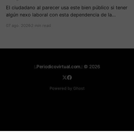
El ciudadano al parecer usa este bien público si tener
algún nexo laboral con esta dependencia de la
alcaldía. Se espera la respuesta de las autoridades
07 ago. 2026
2 min read
municipales frente al tema.
:.Periodicovirtual.com.:
© 2026
Powered by Ghost