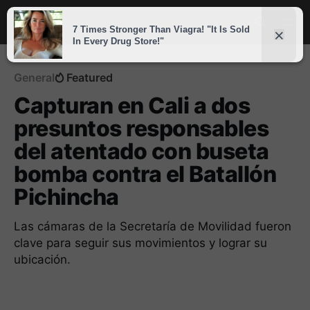
General
Featured
Capturan en Cali a dos
presuntos responsables
del atentado con buseta
bomba contra el Batallón
Pichincha
Las cámaras de la Secretaría de Movilidad fueron
clave para seguir sus movimientos y lograr su
ubicación.