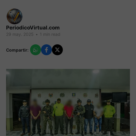
PeriodicoVirtual.com
29 may. 2025
•
1 min read
Compartir: