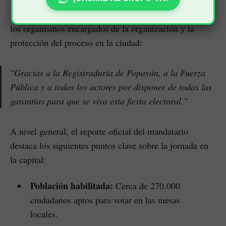
Muñoz Bravo validó de manera pública el esfuerzo de
los organismos encargados de la organización y la
protección del proceso en la ciudad:
"Gracias a la Registraduría de Popayán, a la Fuerza
Pública y a todos los actores por disponer de todas las
garantías para que se viva esta fiesta electoral."
A nivel general, el reporte oficial del mandatario
destaca los siguientes puntos clave sobre la jornada en
la capital:
Población habilitada:
Cerca de 270.000
ciudadanos aptos para votar en las mesas
locales.