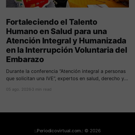
Fortaleciendo el Talento
Humano en Salud para una
Atención Integral y Humanizada
en la Interrupción Voluntaria del
Embarazo
Durante la conferencia “Atención integral a personas
que solicitan una IVE”, expertos en salud, derecho y
derechos humanos compartieron sus conocimientos
05 ago. 2026
3 min read
sobre cómo abordar esta temática desde una
perspectiva multidimensional
:.Periodicovirtual.com.:
© 2026