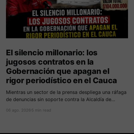
El silencio millonario: los
jugosos contratos en la
Gobernación que apagan el
rigor periodístico en el Cauca
Mientras un sector de la prensa despliega una ráfaga
de denuncias sin soporte contra la Alcaldía de
Popayán por falta de pauta, documentos oficiales
06 ago. 2026
5 min read
revelan acuerdos por 140 millones de pesos con el
gobierno departamental, garantizando un silencio
cómplice sobre sus excesos burocráticos.