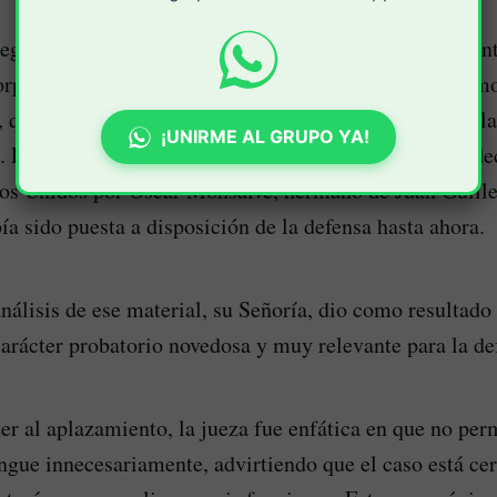
regó material inédito, desconocido por la defensa durant
orprendente el nivel de información que aún no habíamo
 quien subrayó la relevancia de estos elementos para la
¡UNIRME AL GRUPO YA!
. Entre ellos, también destacó la importancia de una de
dos Unidos por Óscar Monsalve, hermano de Juan Guill
a sido puesta a disposición de la defensa hasta ahora.
nálisis de ese material, su Señoría, dio como resultado 
arácter probatorio novedosa y muy relevante para la de
er al aplazamiento, la jueza fue enfática en que no perm
ngue innecesariamente, advirtiendo que el caso está cer