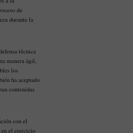
s a la
proceso de
eza durante la
defensa técnica
na manera ágil,
bles los
mbién ha aceptado
aban contenidas
ación con el
en el ejercicio