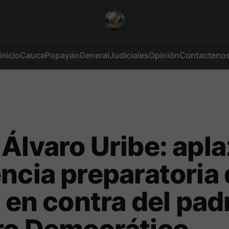
Inicio
Cauca
Popayán
General
Judiciales
Opinión
Contacteno
Álvaro Uribe: apl
ncia preparatoria
o en contra del pad