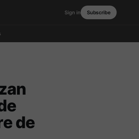
Sign in
Subscribe
s
azan
 de
re de