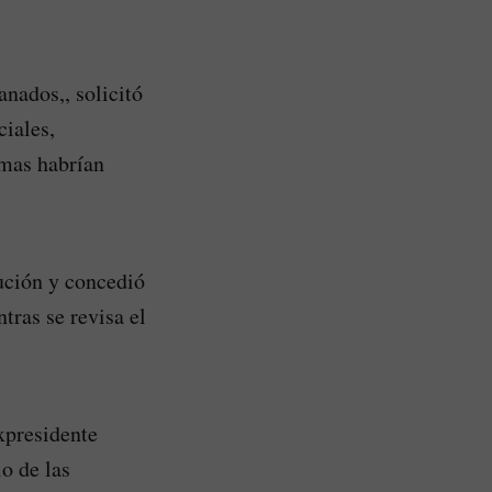
nados,, solicitó
ciales,
imas habrían
ución y concedió
tras se revisa el
xpresidente
o de las