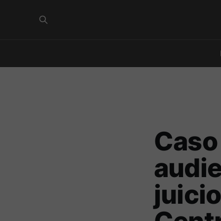
Caso 
audie
juici