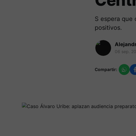
Cent
S espera que c
positivos.
Alejand
06 sep. 2
Compartir: