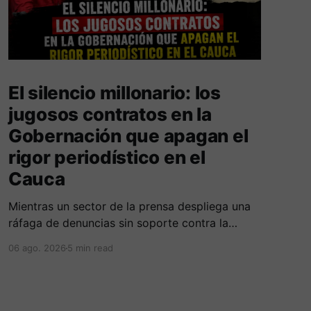
El silencio millonario: los
jugosos contratos en la
Gobernación que apagan el
rigor periodístico en el
Cauca
Mientras un sector de la prensa despliega una
ráfaga de denuncias sin soporte contra la
Alcaldía de Popayán por falta de pauta,
06 ago. 2026
5 min read
documentos oficiales revelan acuerdos por 140
millones de pesos con el gobierno
departamental, garantizando un silencio
cómplice sobre sus excesos burocráticos.