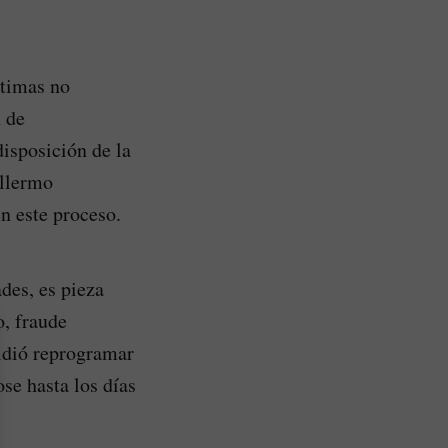
ctimas no
n de
isposición de la
illermo
n este proceso.
des, es pieza
o, fraude
cidió reprogramar
se hasta los días