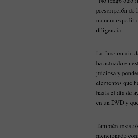
“No tengo otro i
prescripción de 
manera expedita,
diligencia.
La funcionaria d
ha actuado en es
juiciosa y pond
elementos que ha
hasta el día de 
en un DVD y que 
También insistió
mencionado compu