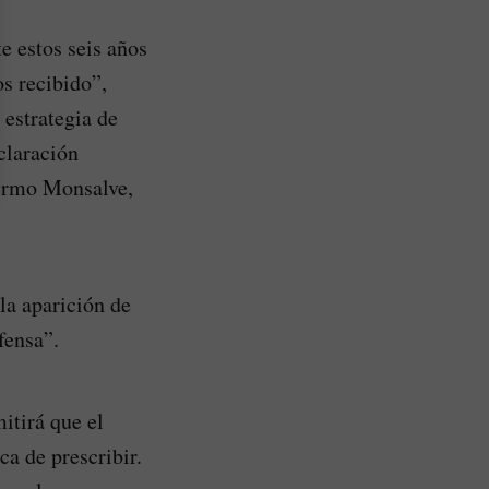
e estos seis años
s recibido”,
 estrategia de
claración
ermo Monsalve,
la aparición de
fensa”.
itirá que el
ca de prescribir.