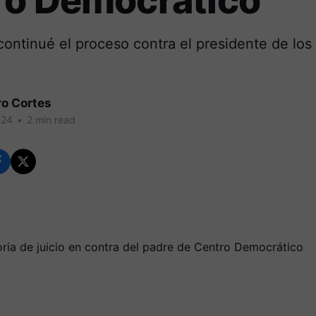
ro Democrático
ontinué el proceso contra el presidente de los 
ro Cortes
024
•
2 min read