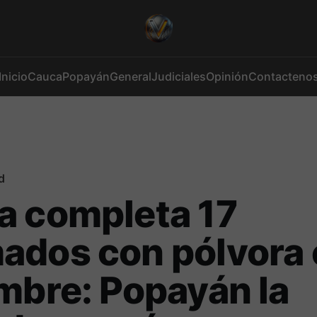
Inicio
Cauca
Popayán
General
Judiciales
Opinión
Contacteno
d
a completa 17
ados con pólvora 
mbre: Popayán la