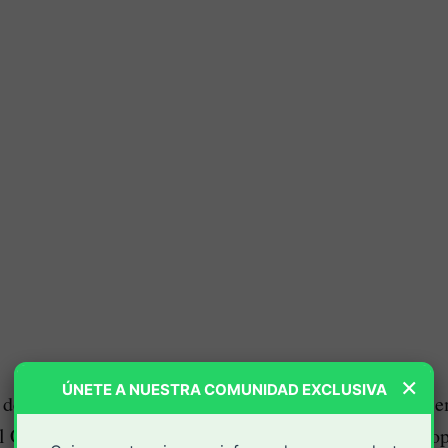
×
ÚNETE A NUESTRA COMUNIDAD EXCLUSIVA
s de quemados con pólvora durante esta temporada dece
 Cauca, la mayoría de estos ocurridos en su capital Po