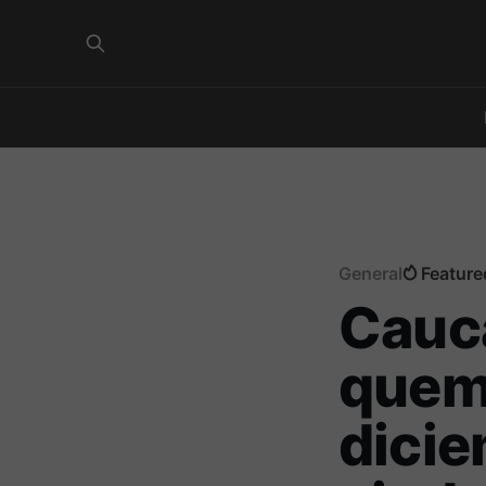
General
Feature
Cauc
quem
dicie