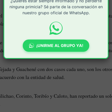
¿Quieres estar siempre informado y no perderte
ninguna primicia? Sé parte de la conversación en
nuestro grupo oficial de WhatsApp.
l reporte de la Secretaría de Salud departamental, hasta
bían reportado 17 casos de quemados.
e casos se convierte en el municipio que más quemados
¡UNIRME AL GRUPO YA!
e prevención que se han realizado por parte de las auto
Tejada y Guachené con dos casos cada uno, son los otro
acuerdo con la entidad de salud.
lichao, Corinto, Toribío y Caloto, han reportado un sol
.