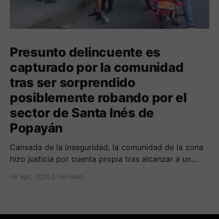
Presunto delincuente es
capturado por la comunidad
tras ser sorprendido
posiblemente robando por el
sector de Santa Inés de
Popayán
Cansada de la inseguridad, la comunidad de la zona
hizo justicia por cuenta propia tras alcanzar a un
sujeto señalado de robar por esta sector de la
08 ago. 2026
2 min read
comuna cuatro. La gente pedía que lo incineraran,
como pasó con la moto que al parecer usaba para
afectar a la comunidad.