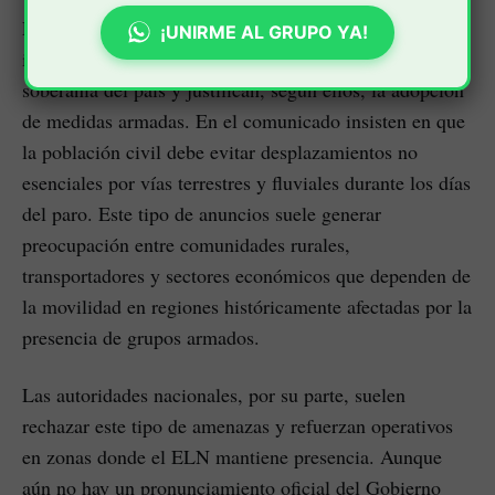
La guerrilla también sostuvo que las “amenazas
¡UNIRME AL GRUPO YA!
intervencionistas” de Trump ponen en riesgo la
soberanía del país y justifican, según ellos, la adopción
de medidas armadas. En el comunicado insisten en que
la población civil debe evitar desplazamientos no
esenciales por vías terrestres y fluviales durante los días
del paro. Este tipo de anuncios suele generar
preocupación entre comunidades rurales,
transportadores y sectores económicos que dependen de
la movilidad en regiones históricamente afectadas por la
presencia de grupos armados.
Las autoridades nacionales, por su parte, suelen
rechazar este tipo de amenazas y refuerzan operativos
en zonas donde el ELN mantiene presencia. Aunque
aún no hay un pronunciamiento oficial del Gobierno