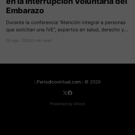
en la Interrupción Voluntaria del
Embarazo
Durante la conferencia “Atención integral a personas
que solicitan una IVE”, expertos en salud, derecho y
derechos humanos compartieron sus conocimientos
05 ago. 2026
3 min read
sobre cómo abordar esta temática desde una
perspectiva multidimensional
:.Periodicovirtual.com.:
© 2026
Powered by Ghost