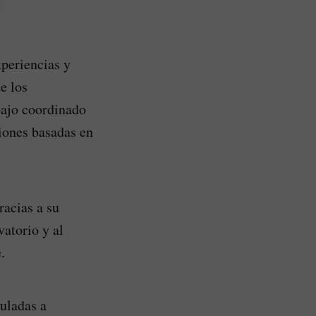
xperiencias y
e los
bajo coordinado
siones basadas en
racias a su
atorio y al
.
culadas a