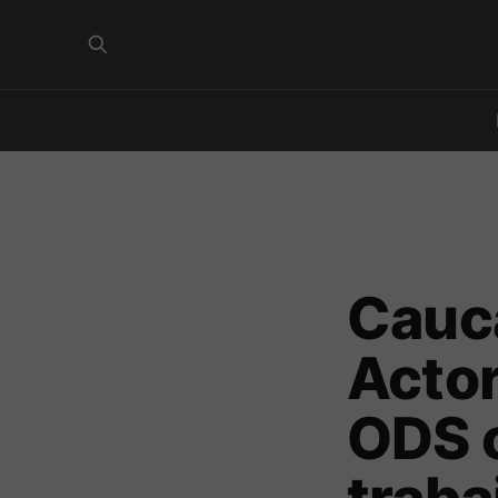
Cauca
Actor
ODS 