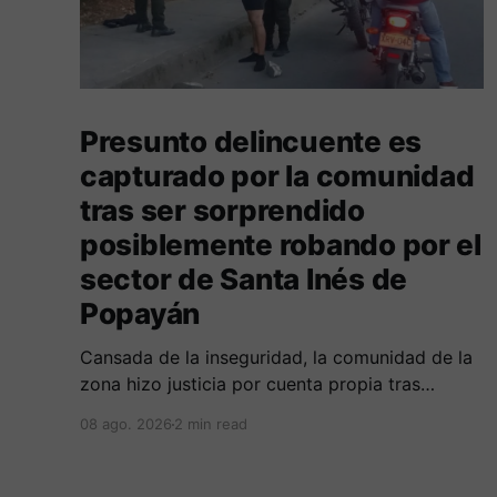
Presunto delincuente es
capturado por la comunidad
tras ser sorprendido
posiblemente robando por el
sector de Santa Inés de
Popayán
Cansada de la inseguridad, la comunidad de la
zona hizo justicia por cuenta propia tras
alcanzar a un sujeto señalado de robar por esta
08 ago. 2026
2 min read
sector de la comuna cuatro. La gente pedía que
lo incineraran, como pasó con la moto que al
parecer usaba para afectar a la comunidad.