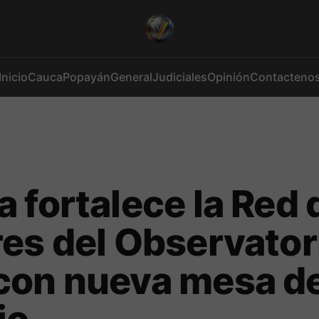
Inicio
Cauca
Popayán
General
Judiciales
Opinión
Contacteno
 fortalece la Red 
es del Observator
con nueva mesa d