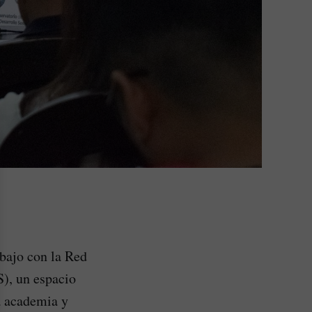
bajo con la Red
S), un espacio
la academia y