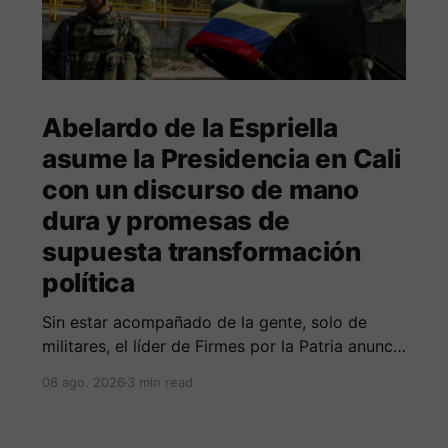
Abelardo de la Espriella
asume la Presidencia en Cali
con un discurso de mano
dura y promesas de
supuesta transformación
política
Sin estar acompañado de la gente, solo de
militares, el líder de Firmes por la Patria anuncia
guerra total contra las organizaciones armada
08 ago. 2026
3 min read
ilegales y posiblemente lucha contra la
corrupción.