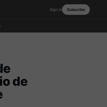
Sign in
Subscribe
s
de
io de
e