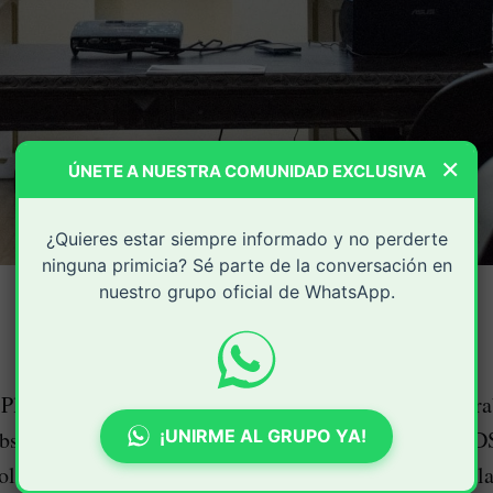
×
ÚNETE A NUESTRA COMUNIDAD EXCLUSIVA
¿Quieres estar siempre informado y no perderte
ninguna primicia? Sé parte de la conversación en
nuestro grupo oficial de WhatsApp.
 Planeación del Cauca desarrolló una nueva mesa de tra
¡UNIRME AL GRUPO YA!
bservatorio de Objetivos de Desarrollo Sostenible (OD
lidar la articulación entre las instituciones públicas, 