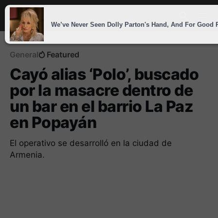
General
Featured
Cayó alias ‘Polo’, buscado
por la masacre dentro de
un bar en el barrio La Paz
en Popayán
El operativo se desarrolló en la ciudad de
Armenia.