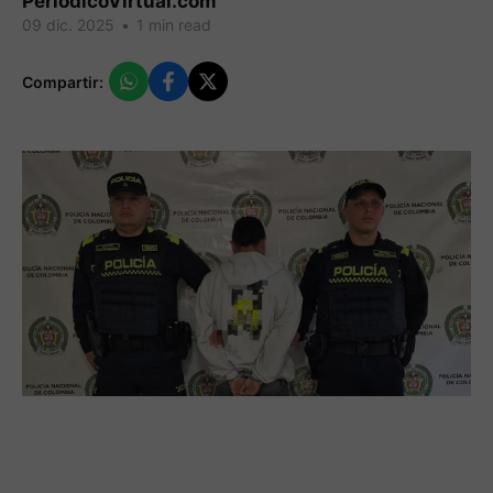
PeriodicoVirtual.com
09 dic. 2025
•
1 min read
Compartir: