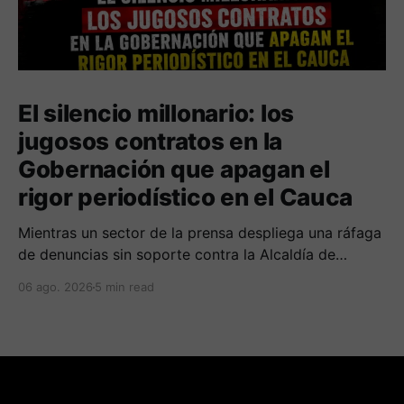
El silencio millonario: los
jugosos contratos en la
Gobernación que apagan el
rigor periodístico en el Cauca
Mientras un sector de la prensa despliega una ráfaga
de denuncias sin soporte contra la Alcaldía de
Popayán por falta de pauta, documentos oficiales
06 ago. 2026
5 min read
revelan acuerdos por 140 millones de pesos con el
gobierno departamental, garantizando un silencio
cómplice sobre sus excesos burocráticos.