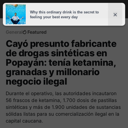
General
Featured
Cayó presunto fabricante
de drogas sintéticas en
Popayán: tenía ketamina,
granadas y millonario
negocio ilegal
Durante el operativo, las autoridades incautaron
56 frascos de ketamina, 1.700 dosis de pastillas
sintéticas y más de 1.900 unidades de sustancias
sólidas listas para su comercialización ilegal en la
capital caucana.