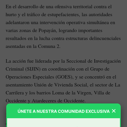
En el desarrollo de una ofensiva territorial contra el
hurto y el tráfico de estupefacientes, las autoridades
adelantaron una intervención operativa simultánea en
varias zonas de Popayán, logrando importantes
resultados en la lucha contra estructuras delincuenciales
asentadas en la Comuna 2.
La acción fue liderada por la Seccional de Investigación
Criminal (SIJIN) en coordinación con el Grupo de
Operaciones Especiales (GOES), y se concentró en el
asentamiento Unión de Vivienda Social, el sector de La
Carrilera y los barrios Loma de la Virgen, Villa de
Occidente y Atardeceres de Occidente.
×
ÚNETE A NUESTRA COMUNIDAD EXCLUSIVA
Durante la operación se llevaron a cabo cuatro
diligencias de registro y allanamiento, además de una