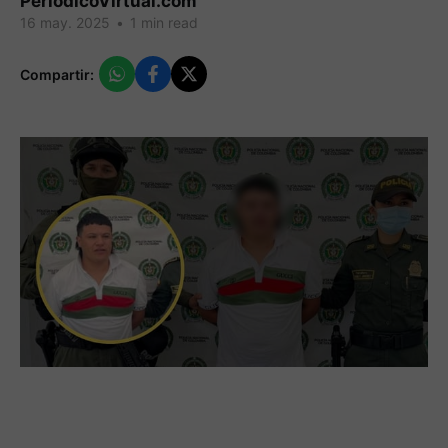
PeriodicoVirtual.com
16 may. 2025
•
1 min read
Compartir: