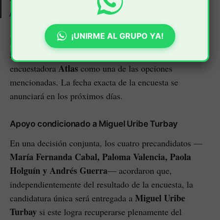
partido a los comicios
.
¡UNIRME AL GRUPO YA!
empresa
La colectividad contempla contratar a una
internacional
para desarrollar el sondeo, con la
Atlas
encuestadora
como una de las opciones
mencionadas. La fecha exacta de la encuesta se
anunciará en los próximos días.
Apoyo condicionado a Miguel Uribe Turbay
En una decisión conjunta, los cuatro precandidatos —
María Fernanda Cabal, Paloma Valencia, Paola
Holguín y Andrés Guerra
— acordaron que,
independientemente del resultado de la encuesta, la
Miguel Uribe
candidatura única será entregada a
Turbay
si este logra recuperarse plenamente del