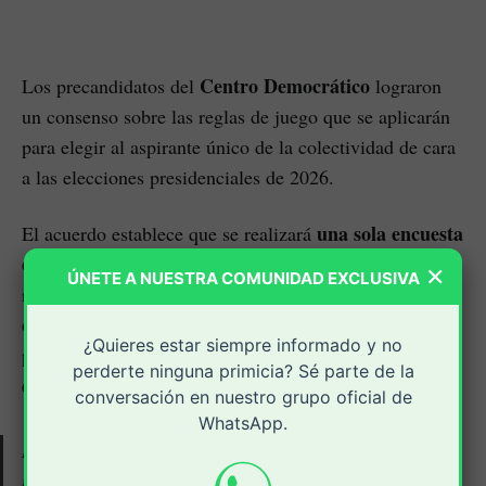
Centro Democrático
Los precandidatos del
lograron
un consenso sobre las reglas de juego que se aplicarán
para elegir al aspirante único de la colectividad de cara
a las elecciones presidenciales de 2026.
una sola encuesta
El acuerdo establece que se realizará
en octubre
y el aspirante que obtenga el mayor
×
ÚNETE A NUESTRA COMUNIDAD EXCLUSIVA
respaldo ciudadano se convertirá automáticamente en el
candidato oficial
del uribismo. Este, a su vez,
¿Quieres estar siempre informado y no
consulta interpartidista de la centro
participará en la
perderte ninguna primicia? Sé parte de la
derecha
, programada para marzo del próximo año.
conversación en nuestro grupo oficial de
WhatsApp.
No habrá encuestas de eliminación; será una única
medición que definirá quién llevará las banderas del