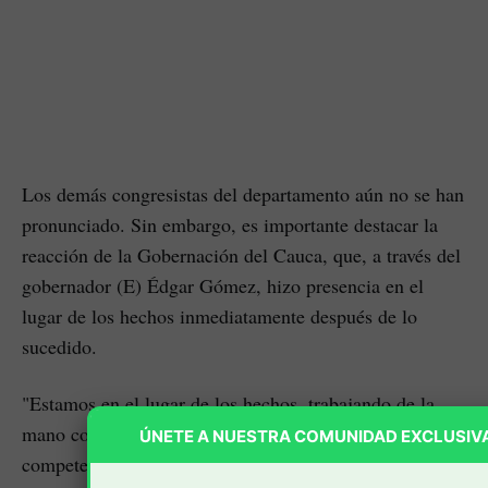
Los demás congresistas del departamento aún no se han
pronunciado. Sin embargo, es importante destacar la
reacción de la Gobernación del Cauca, que, a través del
gobernador (E) Édgar Gómez, hizo presencia en el
lugar de los hechos inmediatamente después de lo
sucedido.​​​​
"Estamos en el lugar de los hechos, trabajando de la
mano con la Policía Nacional y las autoridades
ÚNETE A NUESTRA COMUNIDAD EXCLUSIV
competentes para garantizar la seguridad y tranquilidad