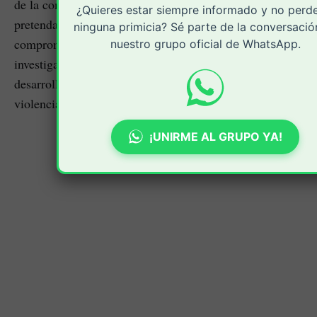
de la comunidad. Rechazamos cualquier acto que
¿Quieres estar siempre informado y no perd
pretenda sembrar miedo y ratificamos nuestro
ninguna primicia? Sé parte de la conversació
compromiso con la protección de los payaneses. Las
nuestro grupo oficial de WhatsApp.
investigaciones están en marcha y seguimos atentos a su
desarrollo. ¡El Cauca no cederá ante la
violencia!
#CaucaSeguro
"
¡UNIRME AL GRUPO YA!