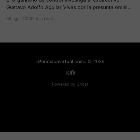
Gustavo Adolfo Aguilar Vivas por la presunta omisión
en la constitución e inversión de reservas técnicas
06 ago. 2026
1 min read
entre 2020 y 2023.
:.Periodicovirtual.com.:
© 2026
Powered by Ghost