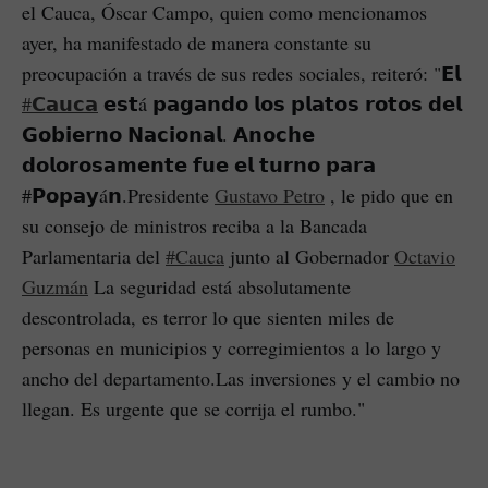
el Cauca, Óscar Campo, quien como mencionamos
ayer, ha manifestado de manera constante su
preocupación a través de sus redes sociales, reiteró: "𝗘𝗹
#𝗖𝗮𝘂𝗰𝗮
𝗲𝘀𝘁á 𝗽𝗮𝗴𝗮𝗻𝗱𝗼 𝗹𝗼𝘀 𝗽𝗹𝗮𝘁𝗼𝘀 𝗿𝗼𝘁𝗼𝘀 𝗱𝗲𝗹
𝗚𝗼𝗯𝗶𝗲𝗿𝗻𝗼 𝗡𝗮𝗰𝗶𝗼𝗻𝗮𝗹. 𝗔𝗻𝗼𝗰𝗵𝗲
𝗱𝗼𝗹𝗼𝗿𝗼𝘀𝗮𝗺𝗲𝗻𝘁𝗲 𝗳𝘂𝗲 𝗲𝗹 𝘁𝘂𝗿𝗻𝗼 𝗽𝗮𝗿𝗮
#𝗣𝗼𝗽𝗮𝘆á𝗻.Presidente
Gustavo Petro
, le pido que en
su consejo de ministros reciba a la Bancada
Parlamentaria del
#Cauca
junto al Gobernador
Octavio
Guzmán
La seguridad está absolutamente
descontrolada, es terror lo que sienten miles de
personas en municipios y corregimientos a lo largo y
ancho del departamento.Las inversiones y el cambio no
llegan. Es urgente que se corrija el rumbo."