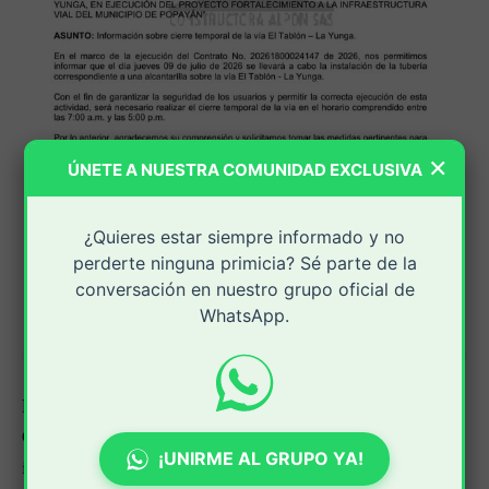
×
ÚNETE A NUESTRA COMUNIDAD EXCLUSIVA
¿Quieres estar siempre informado y no
perderte ninguna primicia? Sé parte de la
conversación en nuestro grupo oficial de
WhatsApp.
El consorcio vial, representado legalmente por Juan
Camilo Alegría Ponce, precisó el motivo de la
¡UNIRME AL GRUPO YA!
intervención: