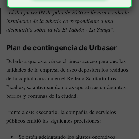
"El día jueves 09 de julio de 2026 se llevará a cabo la
instalación de la tubería correspondiente a una
alcantarilla sobre la vía El Tablón - La Yunga".
Plan de contingencia de Urbaser
Debido a que esta vía es el único acceso para que las
unidades de la empresa de aseo depositen los residuos
de la capital caucana en el Relleno Sanitario Los
Picahos, se anticipan demoras operativas en distintos
barrios y comunas de la ciudad.
Frente a este escenario, la compañía de servicios
públicos emitió las siguientes precisiones:
Se están adelantando los ajustes operativos