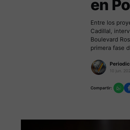
en P
Entre los proy
Cadillal, inte
Boulevard Ros
primera fase 
Periodi
10 jun. 20
Compartir: