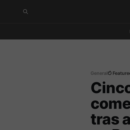
General
Feature
Cinco
come
tras 