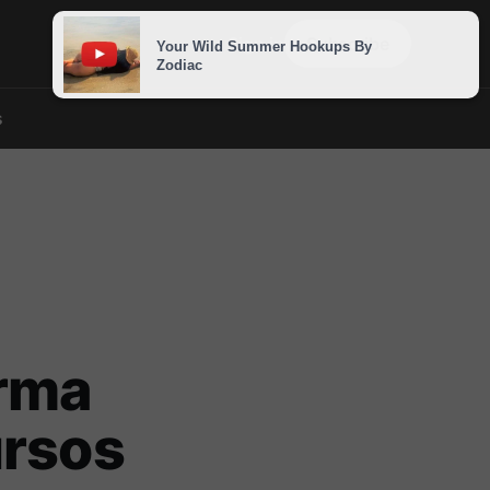
Sign in
Subscribe
s
rma
ursos