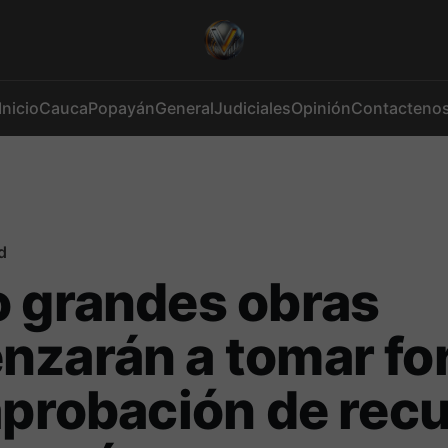
Inicio
Cauca
Popayán
General
Judiciales
Opinión
Contacteno
d
 grandes obras
nzarán a tomar fo
aprobación de rec