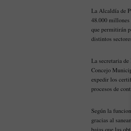
La Alcaldía de P
48.000 millones 
que permitirán p
distintos sectore
La secretaria de
Concejo Municipa
expedir los certi
procesos de contr
Según la funcion
gracias al sanea
bajas que las ob