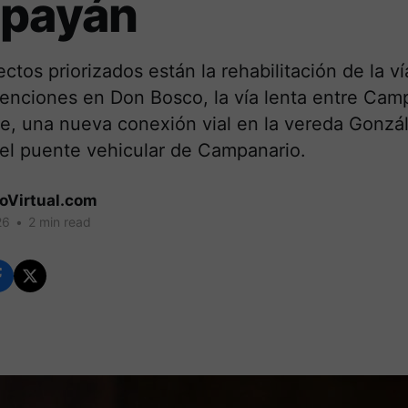
opayán
ectos priorizados están la rehabilitación de la ví
rvenciones en Don Bosco, la vía lenta entre Cam
e, una nueva conexión vial en la vereda Gonzál
del puente vehicular de Campanario.
coVirtual.com
26
•
2 min read