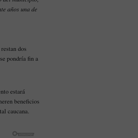
nte años una de
 restan dos
e pondría fin a
nto estará
neren beneficios
tal caucana.