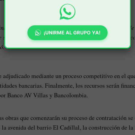
inancieras reconocieron una disminución en el nivel de
¡UNIRME AL GRUPO YA!
e se tradujo en tasas más competitivas y en un menor c
ó.
e adjudicado mediante un proceso competitivo en el que
tidades bancarias. Finalmente, los recursos serán finan
por Banco AV Villas y Bancolombia.
as obras que comenzarán su proceso de contratación se 
 la avenida del barrio El Cadillal, la construcción de la 