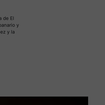
a de El
panario y
ez y la