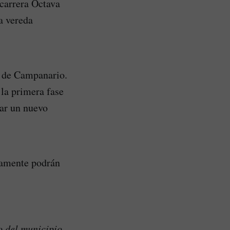
 carrera Octava
a vereda
r de Campanario.
 la primera fase
nar un nuevo
icamente podrán
o del municipio,