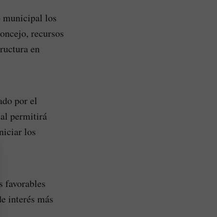
o municipal los
oncejo, recursos
ructura en
ado por el
al permitirá
niciar los
s favorables
de interés más