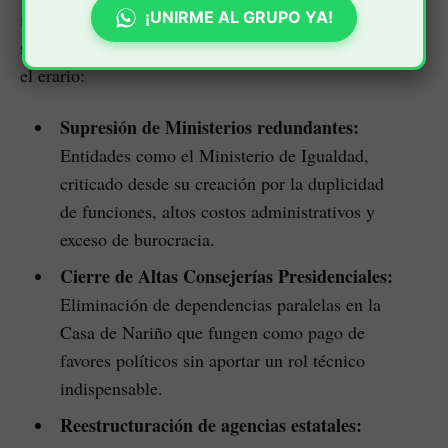
implica desmontar privilegios de la clase política y
¡UNIRME AL GRUPO YA!
suprimir entidades que representan un peso muerto para
el erario:
Supresión de Ministerios redundantes:
Entidades como el Ministerio de Igualdad,
criticado desde su creación por la duplicidad
de funciones, altos costos administrativos y
exceso de burocracia.
Cierre de Altas Consejerías Presidenciales:
Eliminación de dependencias paralelas en la
Casa de Nariño que fungen como pago de
favores políticos sin aportar un rol técnico
indispensable.
Reestructuración de agencias estatales: