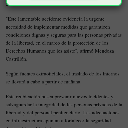
del penal.
"Este lamentable accidente evidencia la urgente
necesidad de implementar medidas que garanticen
condiciones dignas y seguras para las personas privadas
de la libertad, en el marco de la protección de los
Derechos Humanos que les asiste", afirmó Mendoza
Castrillón.
Según fuentes extraoficiales, el traslado de los internos
se llevará a cabo a partir de mañana.
Esta reubicación busca prevenir nuevos incidentes y
salvaguardar la integridad de las personas privadas de la
libertad y del personal penitenciario. Las adecuaciones
en infraestructura apuntan a fortalecer la seguridad