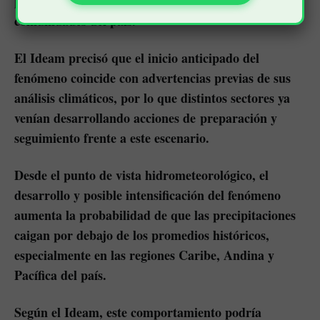
procesos de articulación con las regiones y las
comunidades del país.
El Ideam precisó que el inicio anticipado del
fenómeno coincide con advertencias previas de sus
análisis climáticos, por lo que distintos sectores ya
venían desarrollando acciones de preparación y
seguimiento frente a este escenario.
Desde el punto de vista hidrometeorológico, el
desarrollo y posible intensificación del fenómeno
aumenta la probabilidad de que las precipitaciones
caigan por debajo de los promedios históricos,
especialmente en las regiones Caribe, Andina y
Pacífica del país.
Según el Ideam, este comportamiento podría