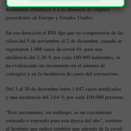
a la mayor interacción social durante las fiestas, a los
fenómenos climáticos y a la afluencia de viajeros
procedentes de Europa y Estados Unidos.
En esa dirección el INS dijo que en comparación de las
cifras del 5 de noviembre al 2 de diciembre, cuando se
registraron 1.066 casos de covid-19, para una
incidencia del 2,36 % por cada 100.000 habitantes, se
ha evidenciado un incremento en el número de
contagios y en la incidencia de casos del coronavirus.
Del 3 al 30 de diciembre hubo 1.647 casos notificados
y una incidencia del 3,64 % por cada 100.000 personas.
“Este incremento, sin embargo, es un crecimiento
estimado o esperado para esta época del año”, sostiene
el Instituto que indicó también que además de la covid-