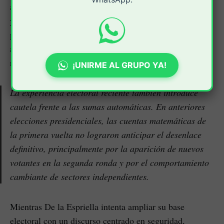
apoyos conseguidos por Sergio Fajardo, Claudia López
y parte del electorado que respaldó otras opciones
podrían inclinar la balanza en una contienda que se
anticipa mucho más cerrada que lo reflejan los
resultados iniciales.
¡UNIRME AL GRUPO YA!
La experiencia electoral reciente también introduce
cautela frente a las sumas automáticas. En anteriores
elecciones presidenciales, las cuentas matemáticas de
la primera vuelta no lograron anticipar el desenlace
definitivo, principalmente por la aparición de nuevos
votantes en la segunda ronda y por el comportamiento
cambiante de sectores independientes.
Mientras De la Espriella intenta ampliar su base
electoral con un discurso centrado en seguridad,