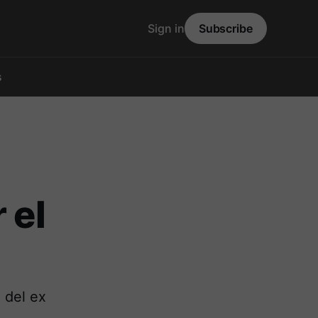
Sign in
Subscribe
s
 el
 del ex