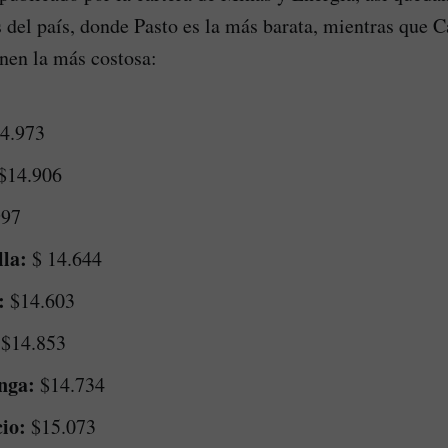
 del país, donde Pasto es la más barata, mientras que C
enen la más costosa:
4.973
$14.906
997
la:
$ 14.644
:
$14.603
$14.853
nga:
$14.734
cio:
$15.073