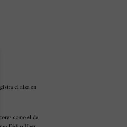
istra el alza en
ctores como el de
omo Didi o Uber,