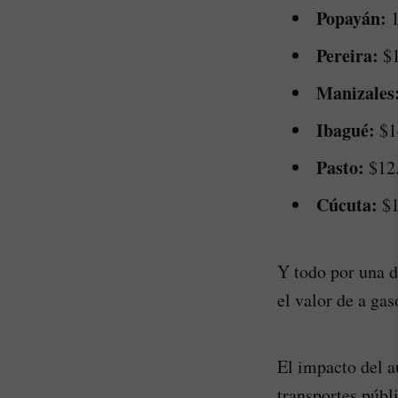
Popayán:
Pereira:
$1
Manizales
Ibagué:
$1
Pasto:
$12
Cúcuta:
$1
Y todo por una d
el valor de a gas
El impacto del a
transportes públ