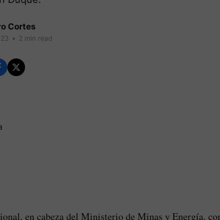
ro Cortes
023
•
2 min read
onal, en cabeza del Ministerio de Minas y Energía, co