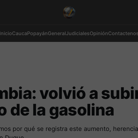
Inicio
Cauca
Popayán
General
Judiciales
Opinión
Contacteno
bia: volvió a subir
o de la gasolina
mos por qué se registra este aumento, herencia
án Duque.