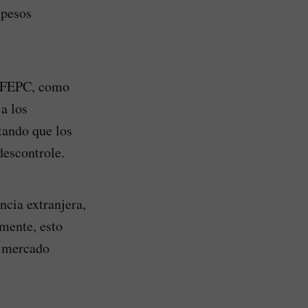
 pesos
. FEPC, como
a los
tando que los
descontrole.
cia extranjera,
lmente, esto
l mercado