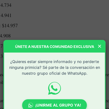
14.734
4.941
:
$14.957
4.908
×
.716
ÚNETE A NUESTRA COMUNIDAD EXCLUSIVA
3.025
¿Quieres estar siempre informado y no perderte
ninguna primicia? Sé parte de la conversación en
nuestro grupo oficial de WhatsApp.
ecisión del ex presidente Iván Duque es que ahora se reg
olina.
umento en el precio de la gasolina afectó a distintos se
¡UNIRME AL GRUPO YA!
icos y privados, taxistas, conductores de plataformas c