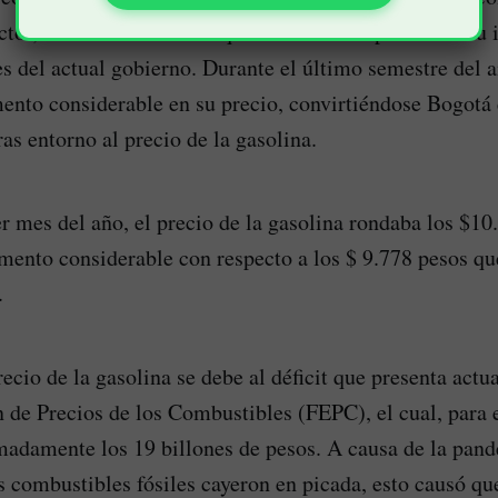
uctor, entre muchos otros que actualmente presentan su
es del actual gobierno. Durante el último semestre del a
ento considerable en su precio, convirtiéndose Bogotá 
as entorno al precio de la gasolina.
r mes del año, el precio de la gasolina rondaba los $10
ento considerable con respecto a los $ 9.778 pesos que
.
recio de la gasolina se debe al déficit que presenta act
n de Precios de los Combustibles (FEPC), el cual, para 
madamente los 19 billones de pesos. A causa de la pa
s combustibles fósiles cayeron en picada, esto causó que