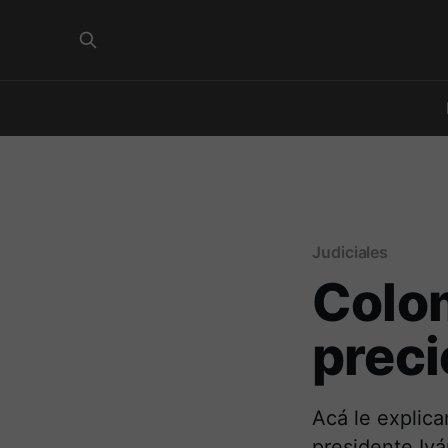
Judiciales
Colom
preci
Acá le explica
presidente Iv