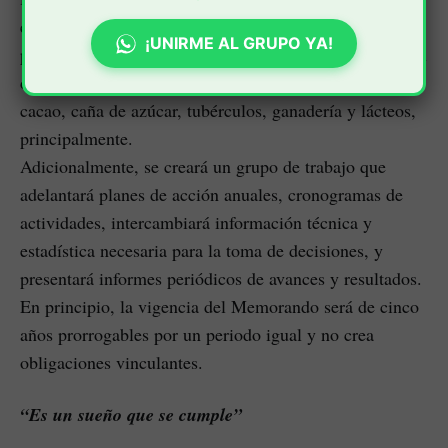
educación y salud, así como impulsar los proyectos de
¡UNIRME AL GRUPO YA!
producción agroalimentaria para aprovechar el potencial
de la región en productos como café, frutas tropicales,
cacao, caña de azúcar, tubérculos, ganadería y lácteos,
principalmente.
Adicionalmente, se creará un grupo de trabajo que
adelantará planes de acción anuales, cronogramas de
actividades, intercambiará información técnica y
estadística necesaria para la toma de decisiones, y
presentará informes periódicos de avances y resultados.
En principio, la vigencia del Memorando será de cinco
años prorrogables por un periodo igual y no crea
obligaciones vinculantes.
“Es un sueño que se cumple”