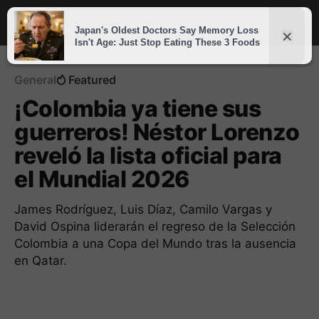
General
Featured
¡Colombia ya tiene sus
guerreros! Néstor Lorenzo
reveló la lista oficial para
el Mundial 2026
James Rodríguez, Luis Díaz, Camilo Vargas y
David Ospina liderarán el regreso de la Selección
Colombia a una Copa del Mundo tras la ausencia
en Qatar.