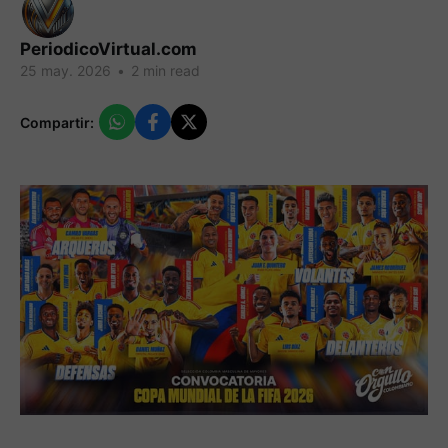
PeriodicoVirtual.com
25 may. 2026
•
2 min read
Compartir: