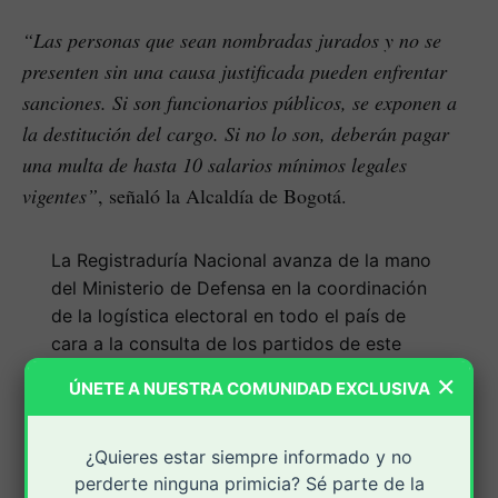
“Las personas que sean nombradas jurados y no se
presenten sin una causa justificada pueden enfrentar
sanciones. Si son funcionarios públicos, se exponen a
la destitución del cargo. Si no lo son, deberán pagar
una multa de hasta 10 salarios mínimos legales
vigentes”
, señaló la Alcaldía de Bogotá.
La Registraduría Nacional avanza de la mano
del Ministerio de Defensa en la coordinación
de la logística electoral en todo el país de
cara a la consulta de los partidos de este
domingo, 26 de octubre.
×
ÚNETE A NUESTRA COMUNIDAD EXCLUSIVA
El registrador nacional, Hernán Penagos,
reiteró que los puestos de votación…
¿Quieres estar siempre informado y no
pic.twitter.com/2t9IeokFoa
perderte ninguna primicia? Sé parte de la