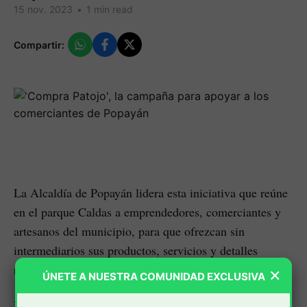
15 nov. 2023
•
1 min read
Compartir:
La Alcaldía de Popayán lidera esta iniciativa que reúne
en el parque Caldas a emprendedores, comerciantes y
artesanos del municipio, para que ofrezcan sin
intermediarios sus productos, servicios y detalles
relacionados con la temporada de navidad.
×
ÚNETE A NUESTRA COMUNIDAD EXCLUSIVA
Por eso el espíritu Navideño se instalará en el parque