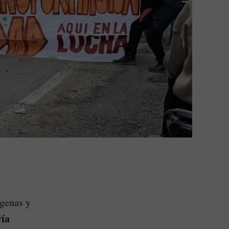
ígenas y
vía