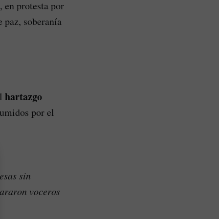
, en protesta por
 paz, soberanía
hartazgo
al
sumidos por el
esas sin
lararon voceros