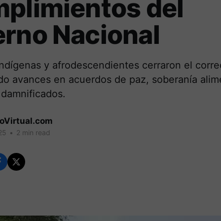
plimientos del
rno Nacional
dígenas y afrodescendientes cerraron el corred
do avances en acuerdos de paz, soberanía alime
 damnificados.
coVirtual.com
25
•
2 min read