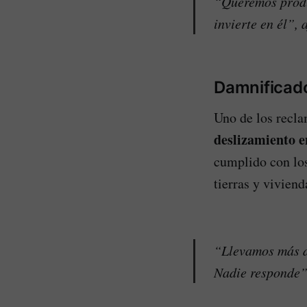
“Queremos produc
invierte en él”, 
Damnificado
Uno de los recl
deslizamiento e
cumplido con los
tierras y viviend
“Llevamos más d
Nadie responde”,