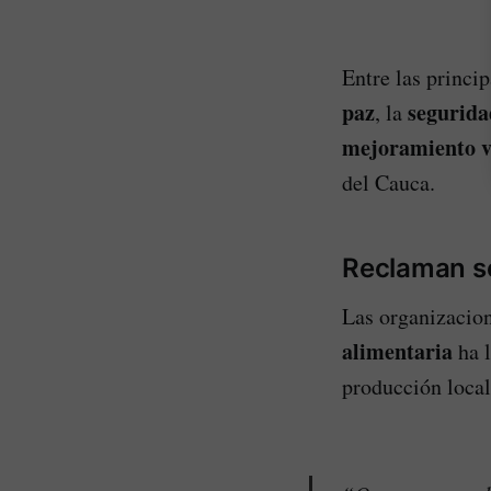
Entre las princi
paz
seguridad
, la
mejoramiento v
del Cauca.
Reclaman so
Las organizacion
alimentaria
ha l
producción local