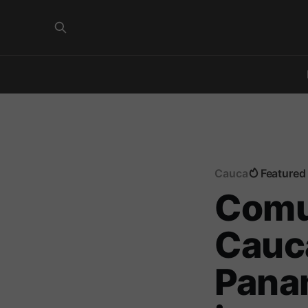
Cauca
Featured
Comun
Cauca
Pana