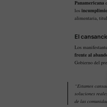
Panamericana
e
incumplimie
los
alimentaria, titu
El cansancio
Los manifestante
frente al aband
Gobierno del pr
“Estamos cansad
soluciones reale
de las comunida