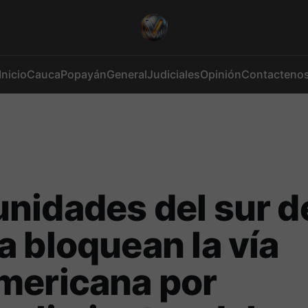
Inicio
Cauca
Popayán
General
Judiciales
Opinión
Contacteno
idades del sur d
 bloquean la vía
mericana por