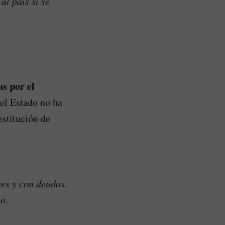
l país si se
s por el
 el Estado no ha
stitución de
es y con deudas.
o.