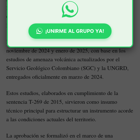
las autoridades territoriales y las comunidades del
Galeras,” señaló María Meza, subdirectora para la
Reducción del Riesgo de la UNGRD.
¡UNIRME AL GRUPO YA!
El proceso de formulación se llevó a cabo entre
noviembre de 2024 y enero de 2025, con base en los
estudios de amenaza volcánica actualizados por el
Servicio Geológico Colombiano (SGC) y la UNGRD,
entregados oficialmente en marzo de 2024.
Estos estudios, elaborados en cumplimiento de la
sentencia T-269 de 2015, sirvieron como insumo
técnico principal para estructurar un instrumento acorde
a las condiciones actuales del territorio.
La aprobación se formalizó en el marco de una