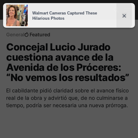
General
Featured
Concejal Lucio Jurado
cuestiona avance de la
Avenida de los Próceres:
“No vemos los resultados”
El cabildante pidió claridad sobre el avance físico
real de la obra y advirtió que, de no culminarse a
tiempo, podría ser necesaria una nueva prórroga.