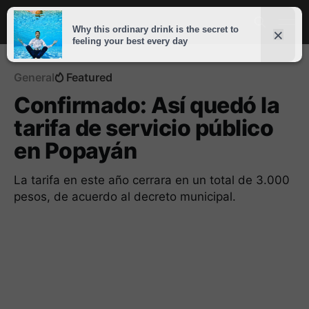
General
Featured
Confirmado: Así quedó la
tarifa de servicio público
en Popayán
La tarifa en este año cerrara en un total de 3.000
pesos, de acuerdo al decreto municipal.