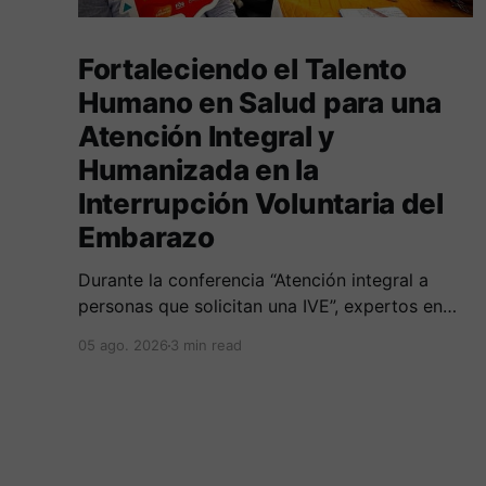
Fortaleciendo el Talento
Humano en Salud para una
Atención Integral y
Humanizada en la
Interrupción Voluntaria del
Embarazo
Durante la conferencia “Atención integral a
personas que solicitan una IVE”, expertos en
salud, derecho y derechos humanos
05 ago. 2026
3 min read
compartieron sus conocimientos sobre cómo
abordar esta temática desde una perspectiva
multidimensional