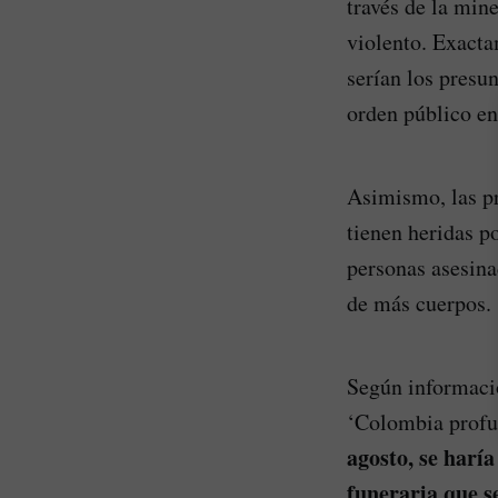
través de la min
violento. Exacta
serían los presu
orden público en 
Asimismo, las pr
tienen heridas p
personas asesina
de más cuerpos.
Según informació
‘Colombia prof
agosto, se harí
funeraria que s