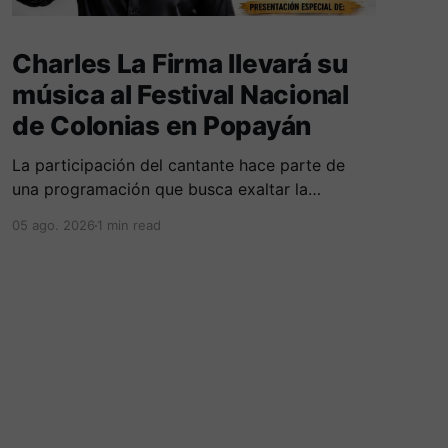
Charles La Firma llevará su
música al Festival Nacional
de Colonias en Popayán
La participación del cantante hace parte de
una programación que busca exaltar la
diversidad cultural, las tradiciones y las
05 ago. 2026
1 min read
expresiones artísticas de distintas regiones del
país. D