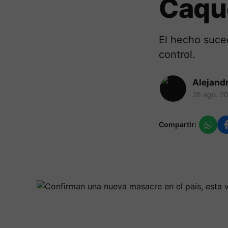
Caqu
El hecho suced
control.
Alejand
26 ago. 2
Compartir: