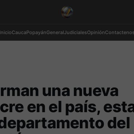
Inicio
Cauca
Popayán
General
Judiciales
Opinión
Contacteno
irman una nueva
re en el país, est
 departamento del