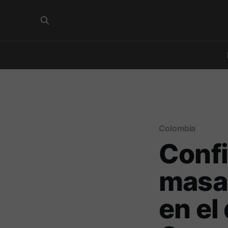
Colombia
Conf
masac
en el