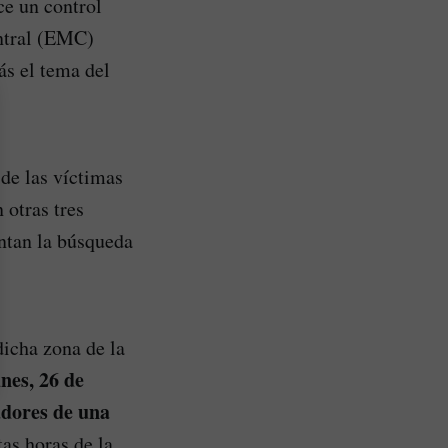
ce un control
entral (EMC)
ás el tema del
de las víctimas
 otras tres
antan la búsqueda
icha zona de la
nes, 26 de
adores de una
tas horas de la