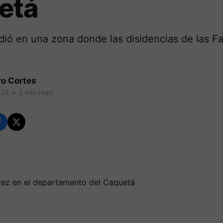
etá
ió en una zona donde las disidencias de las Fa
ro Cortes
024
•
2 min read