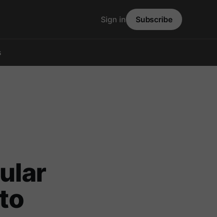
Sign in
Subscribe
s
ular
to