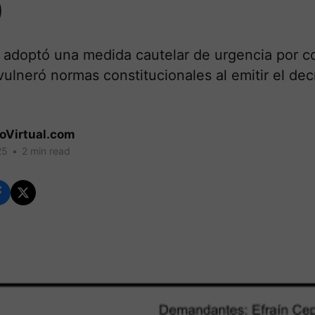
9
al adoptó una medida cautelar de urgencia por c
vulneró normas constitucionales al emitir el decr
coVirtual.com
25
•
2 min read