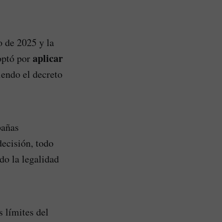
o de 2025 y la
aplicar
 optó por
iendo el decreto
pañas
decisión, todo
do la legalidad
 límites del