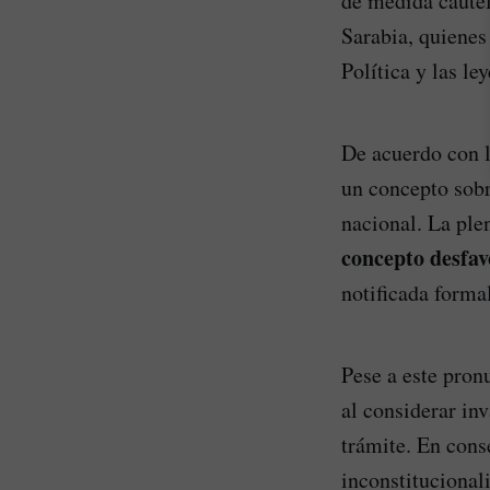
de medida cautel
Sarabia, quienes
Política y las le
De acuerdo con l
un concepto sobr
nacional. La ple
concepto desfav
notificada forma
Pese a este pronu
al considerar in
trámite. En cons
inconstitucional