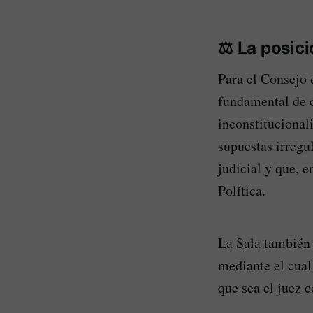
⚖️
La posici
Para el Consejo 
fundamental de c
inconstitucional
supuestas irregu
judicial y que, 
Política.
La Sala también 
mediante el cual 
que sea el juez 