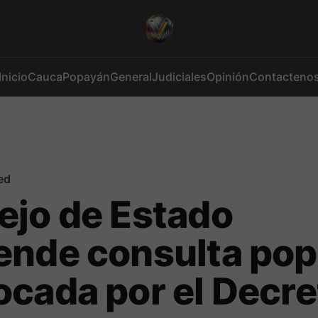
Inicio
Cauca
Popayán
General
Judiciales
Opinión
Contacteno
ed
ejo de Estado
nde consulta pop
cada por el Decre