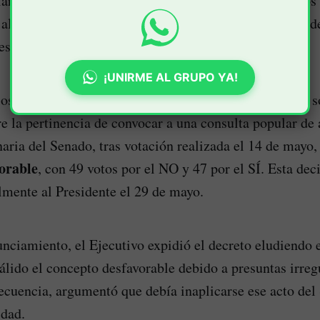
ar presentada por un grupo de congresistas, entre ello
 alegaron que el Decreto 0639 vulnera el artículo 104 d
yes estatutarias 134 de 1994 y 1757 de 2015.
¡UNIRME AL GRUPO YA!
os demandantes, el 1.º de mayo de 2025 el Presidente s
e la pertinencia de convocar a una consulta popular de
naria del Senado, tras votación realizada el 14 de mayo,
orable
, con 49 votos por el NO y 47 por el SÍ. Esta dec
lmente al Presidente el 29 de mayo.
nciamiento, el Ejecutivo expidió el decreto eludiendo el
válido el concepto desfavorable debido a presuntas irreg
ecuencia, argumentó que debía inaplicarse ese acto del
idad.