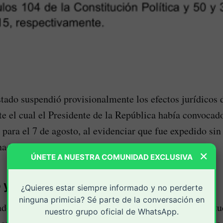
tado suspendió provisionalmente los efectos jurídicos 
e el cual el Presidente de la República había convocad
 para el 7 de agosto, al evidenciar que fue expedido sin
nado, requisito obligatorio según la Constitución.
×
ÚNETE A NUESTRA COMUNIDAD EXCLUSIVA
 y fundamentos
¿Quieres estar siempre informado y no perderte
ninguna primicia? Sé parte de la conversación en
doptada por la Sección Quinta del alto tribunal, al estud
nuestro grupo oficial de WhatsApp.