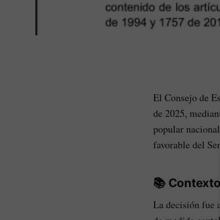
El Consejo de Es
de 2025, mediant
popular nacional
favorable del Se
📚
Contexto
La decisión fue a