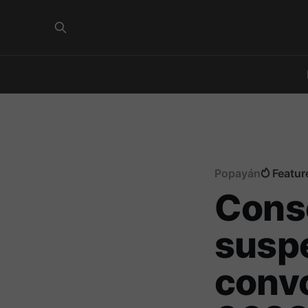
Popayán
Featur
Cons
suspe
convo