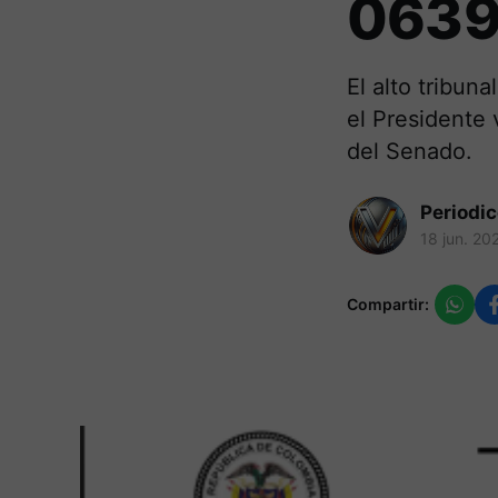
063
El alto tribun
el Presidente 
del Senado.
Periodi
18 jun. 20
Compartir: