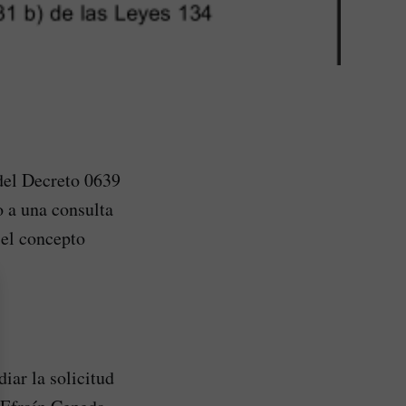
del Decreto 0639
o a una consulta
 el concepto
iar la solicitud