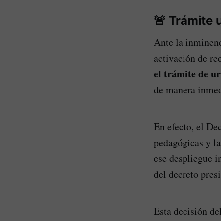
🚨
Trámite 
Ante la inminenc
activación de re
el trámite de u
de manera inmed
En efecto, el De
pedagógicas y la
ese despliegue i
del decreto presi
Esta decisión de