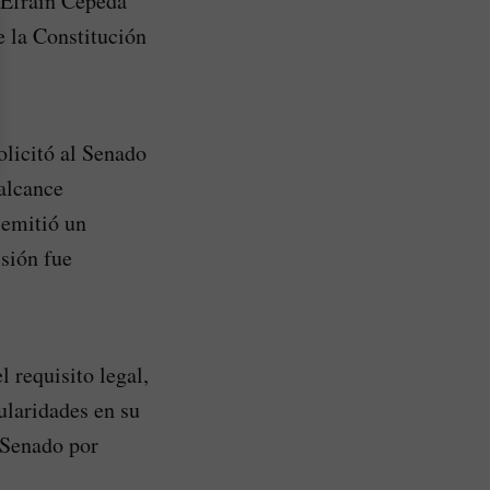
s Efraín Cepeda
e la Constitución
olicitó al Senado
 alcance
 emitió un
isión fue
 requisito legal,
ularidades en su
 Senado por