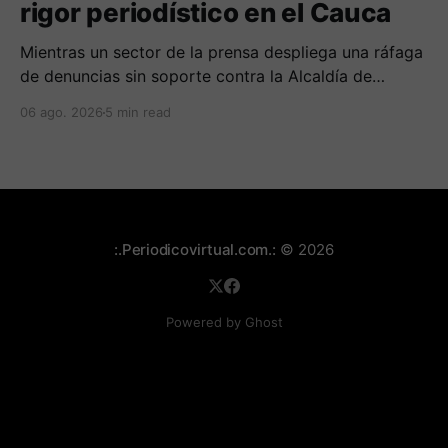
rigor periodístico en el Cauca
Mientras un sector de la prensa despliega una ráfaga
de denuncias sin soporte contra la Alcaldía de
Popayán por falta de pauta, documentos oficiales
06 ago. 2026
5 min read
revelan acuerdos por 140 millones de pesos con el
gobierno departamental, garantizando un silencio
cómplice sobre sus excesos burocráticos.
:.Periodicovirtual.com.:
© 2026
Powered by Ghost