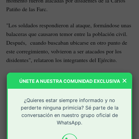
momento fueron atacadas por disidentes de la Carlos
Patiño de las Farc.
"Los soldados respondieron al ataque, formándose unas
balaceras que causaron temor entre la población civil.
Después, cuando buscaban ubicarse en otro punto de
este corregimiento, volvieron a ser atacados por los
disidentes", relataron los integrantes del Ejército.
×
ÚNETE A NUESTRA COMUNIDAD EXCLUSIVA
¿Quieres estar siempre informado y no
perderte ninguna primicia? Sé parte de la
conversación en nuestro grupo oficial de
WhatsApp.