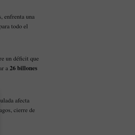
s, enfrenta una
para todo el
re un déficit que
26 billones
ar a
ulada afecta
agos, cierre de