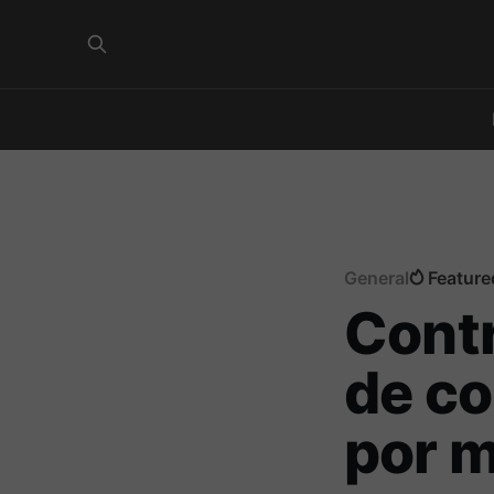
General
Feature
Contr
de co
por m