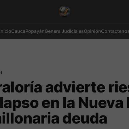
Inicio
Cauca
Popayán
General
Judiciales
Opinión
Contacteno
d
aloría advierte ri
lapso en la Nueva
illonaria deuda