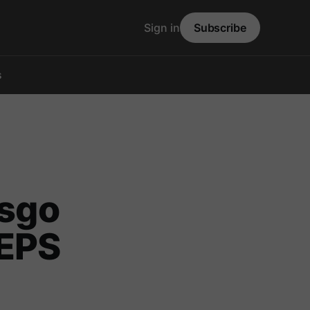
Sign in
Subscribe
s
esgo
 EPS