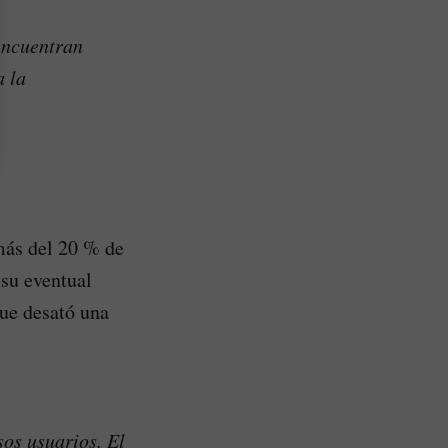
encuentran
a la
 más del 20 % de
 su eventual
ue desató una
os usuarios. El