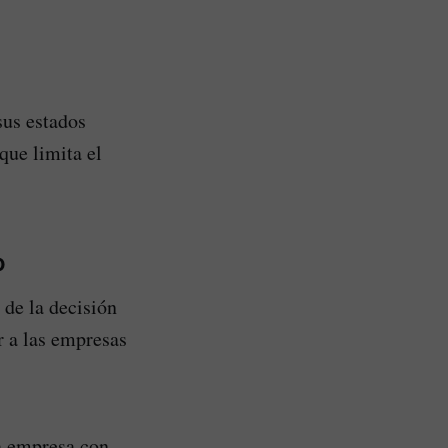
sus estados
 que limita el
o
 de la decisión
r a las empresas
a empresa con