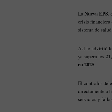
Nueva EPS
La
,
crisis financier
sistema de salu
Así lo advirtió l
21,
ya supera los
en 2025
.
El contralor del
directamente a h
servicios y fall