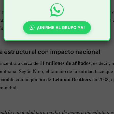
cada vez más tutelas y quejas porque los usuarios no 
a. El problema financiero ya está golpeando de frente 
aló.
¡UNIRME AL GRUPO YA!
 estructural con impacto nacional
11 millones de afiliados
ncentra a cerca de
, es decir,
ombiana. Según Niño, el tamaño de la entidad hace que
Lehman Brothers
parable con la quiebra de
en 2008, q
 mundial.
ndría capacidad para recibir de manera inmediata a es