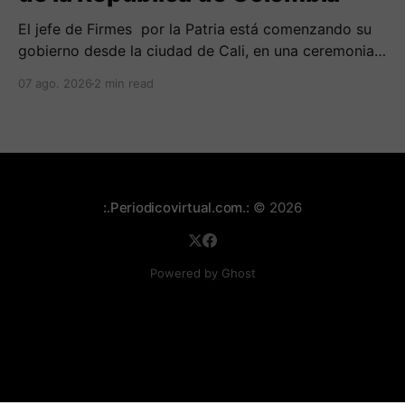
El jefe de Firmes por la Patria está comenzando su
gobierno desde la ciudad de Cali, en una ceremonia
inédita con la presencia de varios símbolos de
07 ago. 2026
2 min read
gobiernos conservadores.
:.Periodicovirtual.com.:
© 2026
Powered by Ghost