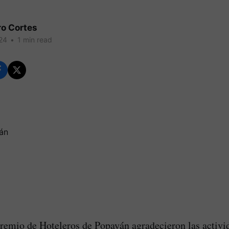
ro Cortes
24
•
1 min read
gremio de Hoteleros de Popayán agradecieron las activi