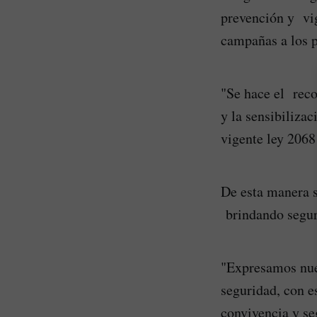
prevención y vig
campañas a los p
"Se hace el rec
y la sensibiliza
vigente ley 2068
De esta manera se
brindando seguri
"Expresamos nues
seguridad, con e
convivencia y se