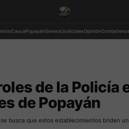
Inicio
Cauca
Popayán
General
Judiciales
Opinión
Contacteno
oles de la Policía 
es de Popayán
 se busca que estos establecimientos briden un