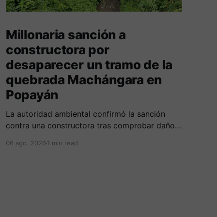
Millonaria sanción a
constructora por
desaparecer un tramo de la
quebrada Machángara en
Popayán
La autoridad ambiental confirmó la sanción
contra una constructora tras comprobar daños
irreversibles sobre el cauce, la franja de
06 ago. 2026
1 min read
protección y la tala no autorizada de un árbol.