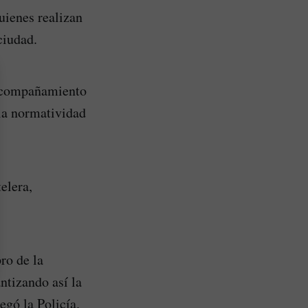
uienes realizan
ciudad.
 acompañamiento
la normatividad
elera,
ro de la
ntizando así la
egó la Policía.