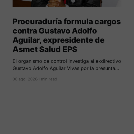
Procuraduría formula cargos
contra Gustavo Adolfo
Aguilar, expresidente de
Asmet Salud EPS
El organismo de control investiga al exdirectivo
Gustavo Adolfo Aguilar Vivas por la presunta
omisión en la constitución e inversión de
06 ago. 2026
1 min read
reservas técnicas entre 2020 y 2023.