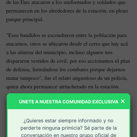
de las Farc atacaron a los uniformados y soldados que
permanecen en los alrededores de la estación, en pleno
parque principal.
"Esos bandidos se escondieron entre la población para
atacarnos, otros se ubicaron desde el cerro que hay acá
a las afueras del municipio, incluso algunos nos
dispararon vestidos de civil, por eso accionamos el plan
de defensa, formándose los combates porque dejarnos
matar tampoco", fue el relato angustioso de un policía,
quien ahora permanece atrincherado en la estación.
×
ÚNETE A NUESTRA COMUNIDAD EXCLUSIVA
Capturado narcotraficante
requerido por la corte distrital
¿Quieres estar siempre informado y no
este de Texas de los Estados
perderte ninguna primicia? Sé parte de la
Unidos
conversación en nuestro grupo oficial de
Esta persona era solicitada por los