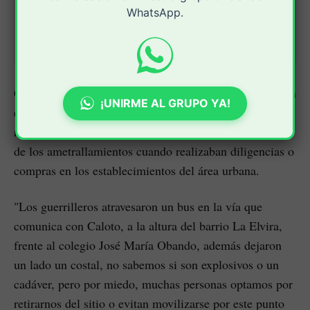
delitos narcotráfico y concierto
WhatsApp.
para delinquir.
:.Periodicovirtual.com.:
periodicovirtual
Como este domingo 13 de octubre es día de mercado en
¡UNIRME AL GRUPO YA!
este poblado, muchas personas se vieron obligados a
retirarse del sector del centro para no quedar en medio
de los ametrallamientos cuando realizaban diligencias o
compras en los establecimientos del área urbana.
"Los guerrilleros atravesaron un bus en la vía que
comunica con Caloto, a la altura del barrio La Elvira,
frente al colegio José María Obando, además dejaron
un lado un costal, no sabemos si son explosivos o un
cadáver, pero por miedo, muchas personas optamos por
retirarnos del sitio o evitan movilizarse por este punto